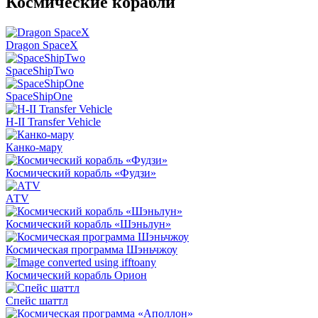
Космические корабли
Dragon SpaceX
SpaceShipTwo
SpaceShipOne
H-II Transfer Vehicle
Канко-мару
Космический корабль «Фудзи»
АТV
Космический корабль «Шэньлун»
Космическая программа Шэньчжоу
Космический корабль Орион
Спейс шаттл