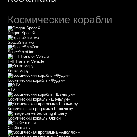
Космические корабли
Dragon SpaceX
SpaceShipTwo
SpaceShipOne
H-II Transfer Vehicle
Канко-мару
Космический корабль «Фудзи»
АТV
Космический корабль «Шэньлун»
Космическая программа Шэньчжоу
Космический корабль Орион
Спейс шаттл