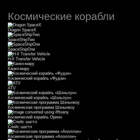
Космические корабли
Dragon SpaceX
SpaceShipTwo
SpaceShipOne
H-II Transfer Vehicle
Канко-мару
Космический корабль «Фудзи»
АТV
Космический корабль «Шэньлун»
Космическая программа Шэньчжоу
Космический корабль Орион
Спейс шаттл
Космическая программа «Аполлон»