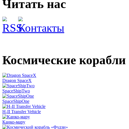
Читать нас
Космические корабли
Dragon SpaceX
SpaceShipTwo
SpaceShipOne
H-II Transfer Vehicle
Канко-мару