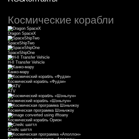
Космические корабли
Dragon SpaceX
SpaceShipTwo
SpaceShipOne
H-II Transfer Vehicle
Канко-мару
Космический корабль «Фудзи»
АТV
Космический корабль «Шэньлун»
Космическая программа Шэньчжоу
Космический корабль Орион
Спейс шаттл