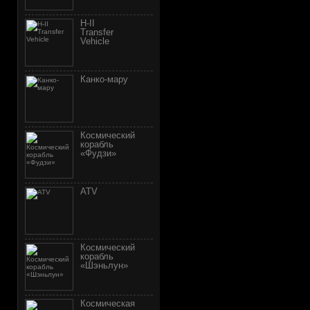
H-II
Transfer
Vehicle
Канко-мару
Космический
корабль
«Фудзи»
АТV
Космический
корабль
«Шэньлун»
Космическая