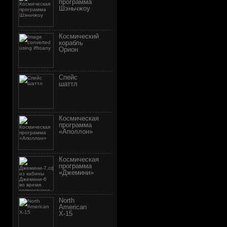
программа
Шэньчжоу
Космический
корабль
Орион
Спейс
шаттл
Космическая
программа
«Аполлон»
Космическая
программа
«Джемини»
North
American
X-15