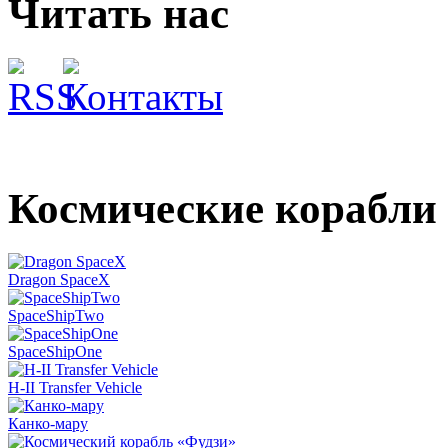
Читать нас
Космические корабли
Dragon SpaceX
SpaceShipTwo
SpaceShipOne
H-II Transfer Vehicle
Канко-мару