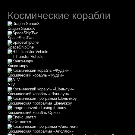
Космические корабли
Dragon SpaceX
SpaceShipTwo
SpaceShipOne
H-II Transfer Vehicle
Канко-мару
Космический корабль «Фудзи»
АТV
Космический корабль «Шэньлун»
Космическая программа Шэньчжоу
Космический корабль Орион
Спейс шаттл
Космическая программа «Аполлон»