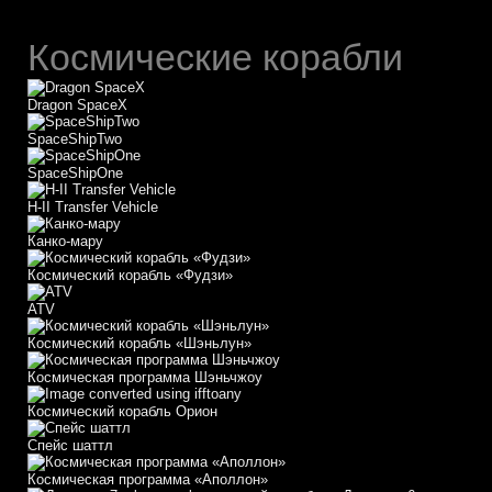
Космические корабли
Dragon SpaceX
SpaceShipTwo
SpaceShipOne
H-II Transfer Vehicle
Канко-мару
Космический корабль «Фудзи»
АТV
Космический корабль «Шэньлун»
Космическая программа Шэньчжоу
Космический корабль Орион
Спейс шаттл
Космическая программа «Аполлон»