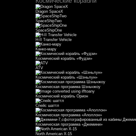
Космические корабли
Dragon SpaceX
SpaceShipTwo
SpaceShipOne
H-II Transfer Vehicle
Канко-мару
Космический корабль «Фудзи»
АТV
Космический корабль «Шэньлун»
Космическая программа Шэньчжоу
Космический корабль Орион
Спейс шаттл
Космическая программа «Аполлон»
Космическая программа «Джемини»
North American X-15