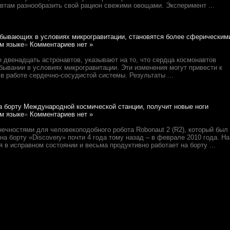
автам разнообразить свой рацион свежими овощами. Эксперимент ...
ебывающих в условиях микрогравитации, становятся более сферическим
м языке
»
Комментариев нет »
 двенадцать астронавтов, указывают на то, что сердца космонавтов
ывании в условиях микрогравитации. Эти изменения могут привести к
 работе сердечно-сосудистой системы. Результаты ...
на борту Международной космической станции, получит новые ноги
м языке
»
Комментариев нет »
чностями для человекоподобного робота Robonaut 2 (R2), который был
 борту «Discovery» почти 4 года тому назад – в феврале 2010 года. На
 в исправном состоянии и весьма продуктивно работает на борту ...