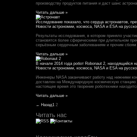
производству продуктов питания и даст шанс астрон
Читать дальше »
Исследование показало, что сердца астронавтов, пр
Новости астрономии, космоса, NASA и ESA на русско
Результаты исследования, в котором приняло участие
становятся более сферическими при длительном преб
серьёзным сердечным заболеваниям и прочим сбоям в
Читать дальше »
В начале 2014 года робот Robonaut 2, находящийся 
Новости астрономии, космоса, NASA и ESA на русско
Инженеры NASA заканчивают работу над нижними коне
доставлен на Международную космическую станцию на
настоящее время это творение роботехники находится
Читать дальше »
← Назад
1
2
Читать нас