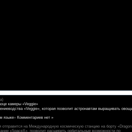
а)
тениеводства «Veggie», которая позволит астронавтам выращивать овощ
м языке
»
Комментариев нет »
я отправится на Международную космическую станцию на борту «Dragon
пании «SpaceX», позволит расширить орбитальные возможности по