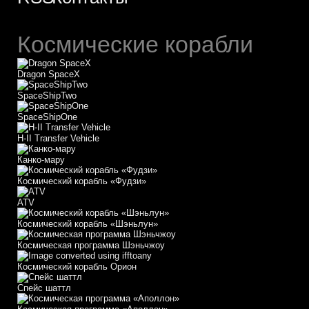
Космические корабли
Dragon SpaceX
SpaceShipTwo
SpaceShipOne
H-II Transfer Vehicle
Канко-мару
Космический корабль «Фудзи»
АТV
Космический корабль «Шэньлун»
Космическая программа Шэньчжоу
Космический корабль Орион
Спейс шаттл