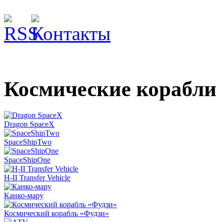
Космические корабли
Dragon SpaceX
SpaceShipTwo
SpaceShipOne
H-II Transfer Vehicle
Канко-мару
Космический корабль «Фудзи»