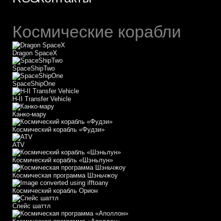
Космические корабли
Dragon SpaceX
SpaceShipTwo
SpaceShipOne
H-II Transfer Vehicle
Канко-мару
Космический корабль «Фудзи»
АТV
Космический корабль «Шэньлун»
Космическая программа Шэньчжоу
Космический корабль Орион
Спейс шаттл