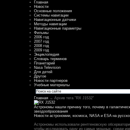
Главная
Новости
Основные положения
Системы навигации
Навигационные датчики
Методы навигации
Навигационные параметры
Фильмы
2006 год
2007 год
2008 год
2009 год
Энциклопедия
Словарь терминов
Планетарий
Nasa Television
Для детей
Другое
Новости партнеров
Учебные материалы
Главная
→ Архив тега "RX J1532"
Астрономы нашли причину того, почему в галактичес
звездообразования
Новости астрономии, космоса, NASA и ESA на русско
Астрономы использовали рентгеновскую обсерватори
чтобы исследовать одну из самых мощных, среди из