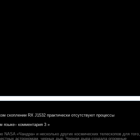
ком скоплении RX J1532 практически отсутствуют процессы
м языке
»
комментария 3 »
ю NASA «Чандра» и несколько других космических телескопов для того,
вестных астрономам, черных дыр. Черная дыра создала огромные