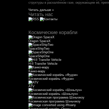
структуры в раскалённом газе, окружающем её, пре
Читать дальше »
Читать нас
Космические корабли
Dragon SpaceX
SpaceShipTwo
SpaceShipOne
H-II Transfer Vehicle
Канко-мару
Космический корабль «Фудзи»
АТV
Космический корабль «Шэньлун»
Космическая программа Шэньчжоу
Космический корабль Орион