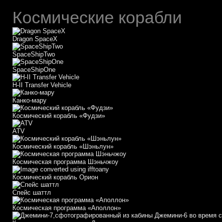
Космические корабли
Dragon SpaceX
SpaceShipTwo
SpaceShipOne
H-II Transfer Vehicle
Канко-мару
Космический корабль «Фудзи»
АТV
Космический корабль «Шэньлун»
Космическая программа Шэньчжоу
Космический корабль Орион
Спейс шаттл
Космическая программа «Аполлон»