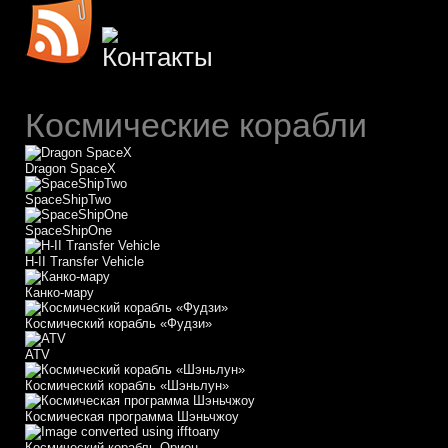
Космические корабли
Dragon SpaceX
SpaceShipTwo
SpaceShipOne
H-II Transfer Vehicle
Канко-мару
Космический корабль «Фудзи»
АТV
Космический корабль «Шэньлун»
Космическая программа Шэньчжоу
Космический корабль Орион