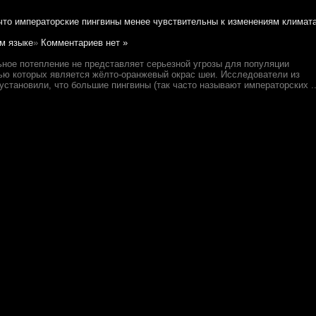
что императорские пингвины менее чувствительны к изменениям климата
м языке
»
Комментариев нет »
ьное потепление не представляет серьезной угрозы для популяции
ью которых является жёлто-оранжевый окрас шеи. Исследователи из
) установили, что большие пингвины (так часто называют императорских ..