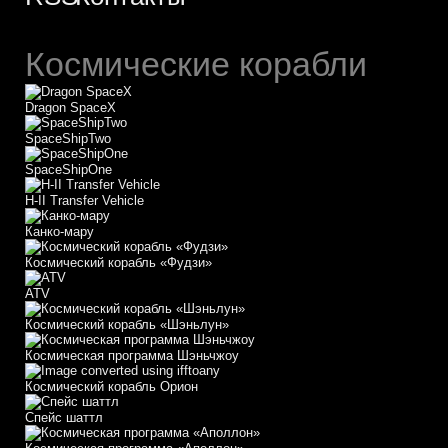
Космические корабли
Dragon SpaceX
SpaceShipTwo
SpaceShipOne
H-II Transfer Vehicle
Канко-мару
Космический корабль «Фудзи»
АТV
Космический корабль «Шэньлун»
Космическая программа Шэньчжоу
Космический корабль Орион
Спейс шаттл