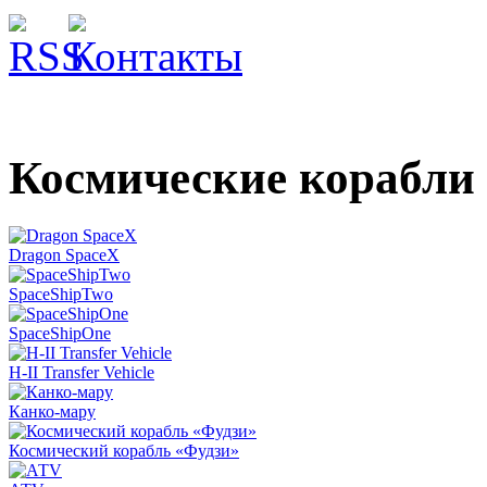
Космические корабли
Dragon SpaceX
SpaceShipTwo
SpaceShipOne
H-II Transfer Vehicle
Канко-мару
Космический корабль «Фудзи»