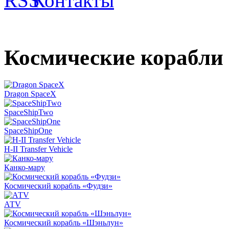
Космические корабли
Dragon SpaceX
SpaceShipTwo
SpaceShipOne
H-II Transfer Vehicle
Канко-мару
Космический корабль «Фудзи»
АТV
Космический корабль «Шэньлун»