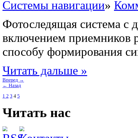
Системы навигации
»
Комм
Фотоследящая система с
включением приемников р
способу формирования сиг
Читать дальше »
Вперед →
← Назад
1
2
3
4
5
Читать нас