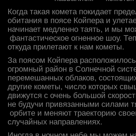
Когда такая комета покидает преде
обитания в поясе Койпера и улета
начинает медленно таять, и мы м
фантастическое огненное шоу. Теп
откуда прилетают к нам кометы.
За поясом Койпера расположилось
огромный район в Солнечной сист
перемешанных облаков, состоящих
другие кометы, число которых св
движутся с очень большой скорос
не будучи привязанными силами т
орбите и меняют траекторию свое
случайных направлениях.
Иногда в ночном небе мы можем н