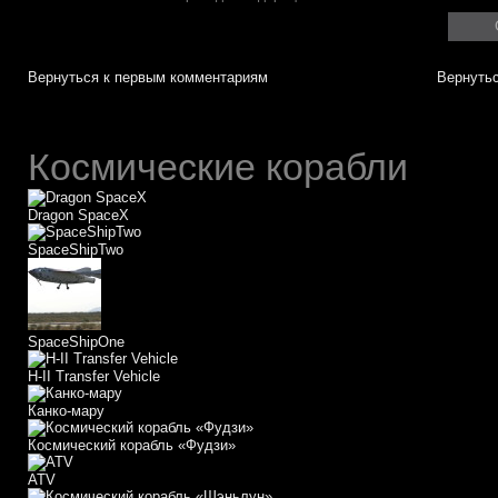
Вернуться к первым комментариям
Вернутьс
Космические корабли
Dragon SpaceX
SpaceShipTwo
SpaceShipOne
H-II Transfer Vehicle
Канко-мару
Космический корабль «Фудзи»
АТV