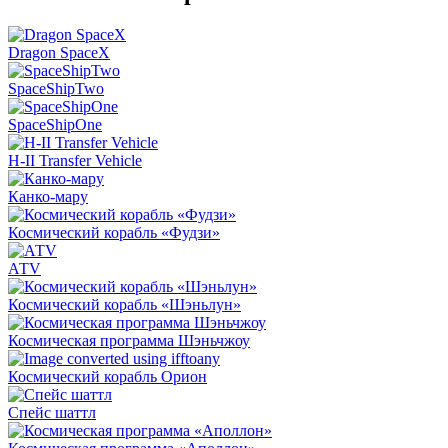
Dragon SpaceX
SpaceShipTwo
SpaceShipOne
H-II Transfer Vehicle
Канко-мару
Космический корабль «Фудзи»
АТV
Космический корабль «Шэньлун»
Космическая программа Шэньчжоу
Космический корабль Орион
Спейс шаттл