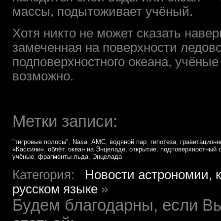
массы, подытоживает учёный.
Хотя никто не может сказать навер
замеченная на поверхности ледовог
подповерхностного океана, учёные 
возможно.
Метки записи:
"тигровые полосы"
,
Nasa
,
АМС
,
водяной пар
,
гипотеза
,
гравитационн
«Кассини»
,
облёт
,
океан на Энцеладе
,
открытие
,
подповерхностный 
учёные
,
фрагменты льда
,
Энцелада
Категория:
Новости астрономии, 
русском языке
»
Будем благодарны, если Вы