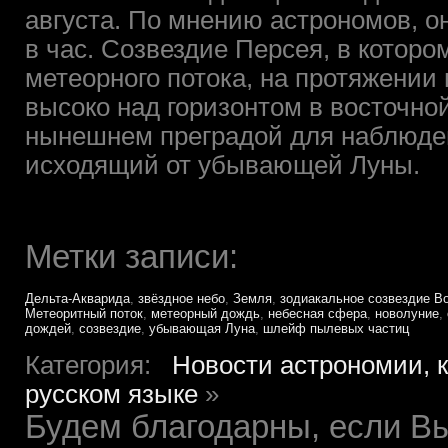
августа. По мнению астрономов, о
в час. Созвездие Персея, в которо
метеорного потока, на протяжении 
высоко над горизонтом в восточной
нынешнем преградой для наблюдени
исходящий от убывающей Луны.
Метки записи:
Дельта-Акварида
,
звёздное небо
,
Земля
,
зодиакальное созвездие В
Метеоритный поток
,
метеорный дождь
,
небесная сфера
,
новолуние
,
дождей
,
созвездие
,
убывающая Луна
,
шлейф пылевых частиц
Категория:
Новости астрономии, 
русском языке
»
Будем благодарны, если Вы