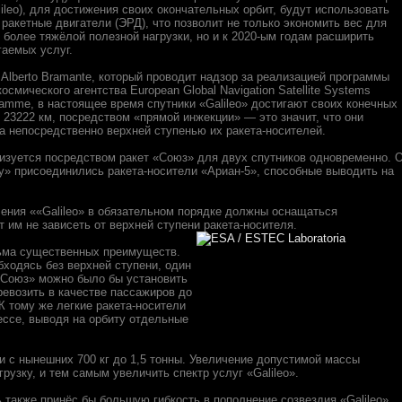
ileo), для достижения своих окончательных орбит, будут использовать
 ракетные двигатели (ЭРД), что позволит не только экономить вес для
 более тяжёлой полезной нагрузки, но и к 2020-ым годам расширить
гаемых услуг.
 Alberto Bramante, который проводит надзор за реализацией программы
осмического агентства European Global Navigation Satellite Systems
gramme, в настоящее время спутники «Galileo» достигают своих конечных
й 23222 км, посредством «прямой инжекции» — это значит, что они
а непосредственно верхней ступенью их ракета-носителей.
лизуется посредством ракет «Союз» для двух спутников одновременно. 
у» присоединились ракета-носители «Ариан-5», способные выводить на
оления ««Galileo» в обязательном порядке должны оснащаться
 им не зависеть от верхней ступени ракета-носителя.
сьма существенных преимуществ.
бходясь без верхней ступени, один
 «Союз» можно было бы установить
еревозить в качестве пассажиров до
К тому же легкие ракета-носители
ессе, выводя на орбиту отдельные
и с нынешних 700 кг до 1,5 тонны. Увеличение допустимой массы
узку, и тем самым увеличить спектр услуг «Galileo».
ь также принёс бы большую гибкость в пополнение созвездия «Galileo»,