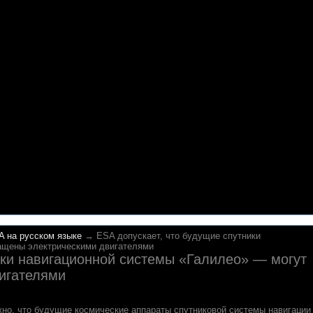
A на русском языке
→ ESA допускает, что будущие спутники
ащены электрическими двигателями
ики навигационной системы «Галилео» — могут
игателями
но, что будущие космические аппараты спутниковой системы навигации