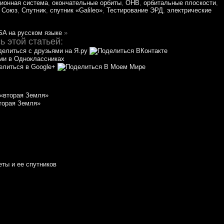
ционная система
,
окончательные орбиты
,
ОНВ
,
орбитальные плоскости
,
,
Союз
,
Спутник
,
спутник «Galileo»
,
Тестирование ЭРД
,
электрические
SA на русском языке
»
 этой статьей:
торая Земля»
еты и ее спутников