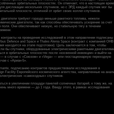
собленных орбитальных плоскостях. Он отмечает, что в настоящее врем
для дислокации нескольких спутников, но с ЭРД каждый спутник мог бы
итальной плоскости, отличной от орбит своих коллег-спутников.
 двигатели требуют гораздо меньше ракетного топлива, нежели
имические двигатели, так как способны обеспечивать ускорение за счет
о поля. Они обеспечивают низкую, но стабильную тягу в течении
ремени.
контракты на проведение исследований в этом направлении подписаны
bus Defence and Space и Thales Alenia Space (контракт с компанией ОНВ
мя находится на этапе подготовки). Цель заключается в том, чтобы
гли бы спутники, оборудованные электрическими ракетными двигателями
ься в орбитальных плоскостях после «косвенной инжекции» и выйти на
 — в случае с «Союзом» и «Vega» — или геостационарную переходную
учае с «Ариан-5».
mante, подписанию контрактов предшествовали исследования в
ign Facility Европейского космического агентства, направленные на анал
электрических «самоходных» спутников.
аться в увеличении площади панелей солнечных батарей, к тому же, на
ень много времени — до 1 года. Ввиду этого, в рамках исследования