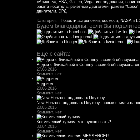
«Ариан-5»
,
ESA
,
Galileo
,
Vega
,
исследования
,
навига
ракета носитель
,
ракетные двигатели
,
ракеты "Союз"
двигатели
,
ЭРД
Категория:
Новости астрономии, космоса, NASA и E
Будем благодарны, если Вы поделитесь
Еще с сайта:
Рядом с ближайшей к Солнцу звездой обнаружена «в
27.08.2016
Коммент. нет
Андриол
20.06.2016
Коммент. нет
New Horizons подошел к Плутону: новые снимки план
20.05.2015
Коммент. нет
Космический туризм: что нужно знать?
30.04.2015
Коммент. нет