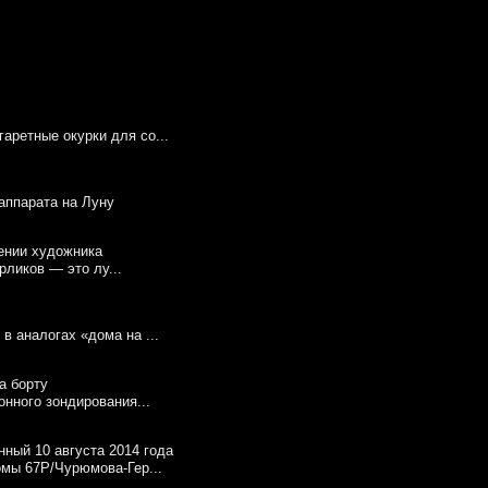
аретные окурки для со...
 аппарата на Луну
ликов — это лу...
в аналогах «дома на ...
онного зондирования...
омы 67P/Чурюмова-Гер...