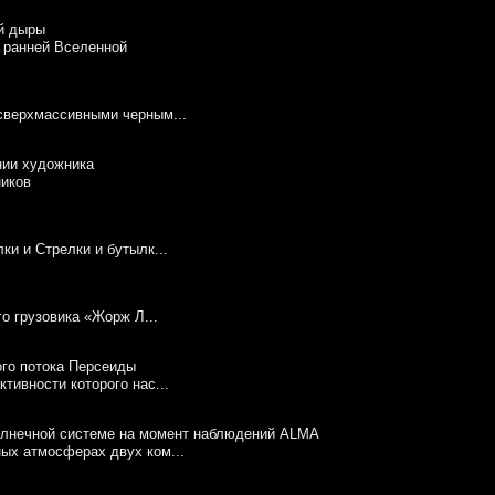
 ранней Вселенной
сверхмассивными черным...
ников
и и Стрелки и бутылк...
го грузовика «Жорж Л...
тивности которого нас...
ых атмосферах двух ком...