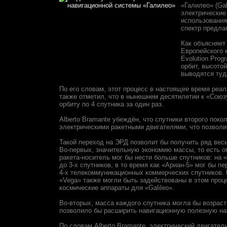
«Галилео» (Gal
электрические
использования
спектр предла
Как объясняет
Европейского к
Evolution Pro
орбит, высото
выводятся туд
По его словам, этот процесс в настоящее время реа
также отметил, что в нынешнем десятилетии к «Союз
орбиту по 4 спутника за один раз.
Alberto Bramante убеждён, что спутники второго пок
электрическими ракетными двигателями, что позволит
Такой переход на ЭРД позволит бы получить ряд ве
Во-первых, значительную экономию массы, то есть о
ракета-носитель мог бы нести больше спутников: на
до 3-х спутников, в то время как «Ариан-5» мог бы п
4-х телекоммуникационных коммерческих спутников. 
«Vega» также могли быть задействованы в этом проц
космические аппараты для «Galileo».
Во-вторых, масса каждого спутника могла бы возраст
позволило бы расширить навигационную полезную нагр
По словам Alberto Bramante, электрический двигател