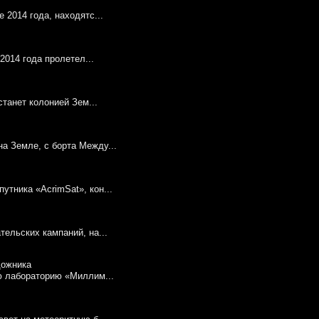
 2014 года, находятс...
2014 года пролетел...
станет колонией Зем...
а Земле, с борта Между...
тника «AcrimSat», кон...
ельских кампаний, на...
ю лабораторию «Миллим...