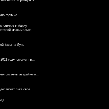
вет на метеоритную б...
чно горячие
которой максимально ...
мой базы на Луне
2021 году, сможет пр...
ия системы аварийного...
достигнет пика свое...