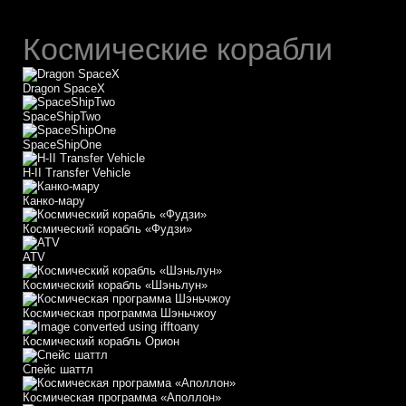
Космические корабли
Dragon SpaceX
SpaceShipTwo
SpaceShipOne
H-II Transfer Vehicle
Канко-мару
Космический корабль «Фудзи»
АТV
Космический корабль «Шэньлун»
Космическая программа Шэньчжоу
Космический корабль Орион
Спейс шаттл
Космическая программа «Аполлон»