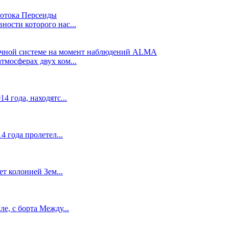
ости которого нас...
мосферах двух ком...
4 года, находятс...
4 года пролетел...
ет колонией Зем...
е, с борта Между...