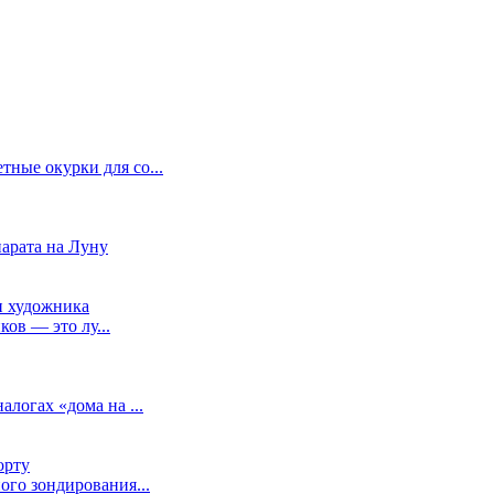
ные окурки для со...
парата на Луну
ов — это лу...
логах «дома на ...
ого зондирования...