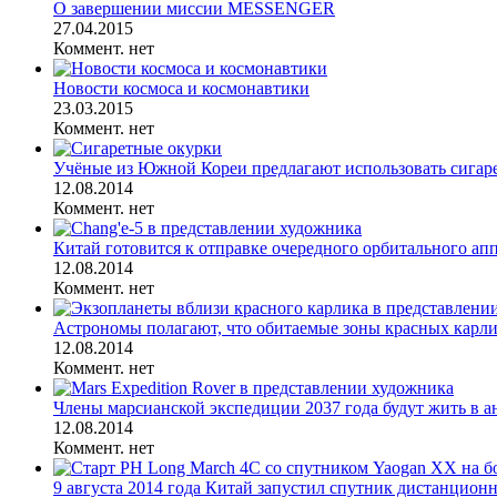
О завершении миссии MESSENGER
27.04.2015
Коммент. нет
Новости космоса и космонавтики
23.03.2015
Коммент. нет
Учёные из Южной Кореи предлагают использовать сигарет
12.08.2014
Коммент. нет
Китай готовится к отправке очередного орбитального ап
12.08.2014
Коммент. нет
Астрономы полагают, что обитаемые зоны красных карлик
12.08.2014
Коммент. нет
Члены марсианской экспедиции 2037 года будут жить в ана
12.08.2014
Коммент. нет
9 августа 2014 года Китай запустил спутник дистанционн