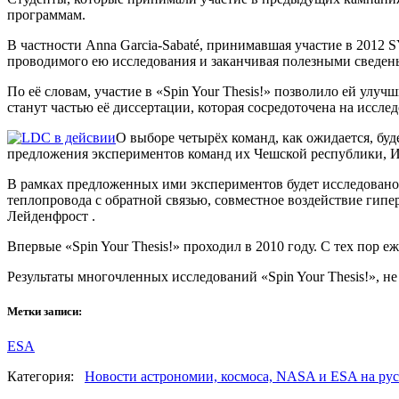
программам.
В частности Anna Garcia-Sabaté, принимавшая участие в 2012 
проводимого ею исследования и заканчивая полезными сведень
По её словам, участие в «Spin Your Thesis!» позволило ей улу
станут частью её диссертации, которая сосредоточена на иссл
О выборе четырёх команд, как ожидается, буд
предложения экспериментов команд их Чешской республики, Итал
В рамках предложенных ими экспериментов будет исследовано
теплопровода с обратной связью, совместное воздействие гип
Лейденфрост .
Впервые «Spin Your Thesis!» проходил в 2010 году. С тех пор 
Результаты многочленных исследований «Spin Your Thesis!», 
Метки записи:
ESA
Категория:
Новости астрономии, космоса, NASA и ESA на рус