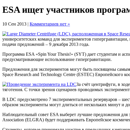
ESA ищет участников программ
10 Сен 2013 |
Комментариев нет »
университетских команд для экспериментов гипергравитации, к
подачи предложений – 9 декабря 2013 года.
Программа ESA «Spin Your Thesis!» (SYT) дает студентам и ас
предусматривающие использование гипергравитации.
Предложения для экспериментов могут быть посвящены самым р
Space Research and Technology Centre (ESTEC) Европейского ко
За счёт центрифуги, в хо
тяготения. С точки зрения сценариев проводимых эксперименто
В LDC предусмотрено 7 экспериментальных резервуаров – шест
образом эксперименты могут длиться от нескольких минут и до
Наблюдательный совет ЕSA выберет лучшие предложения для экс
Association (ELGRA) будет поддерживать Европейское космичес
Студенты, которые принимали участие в предыдущих кампаниях