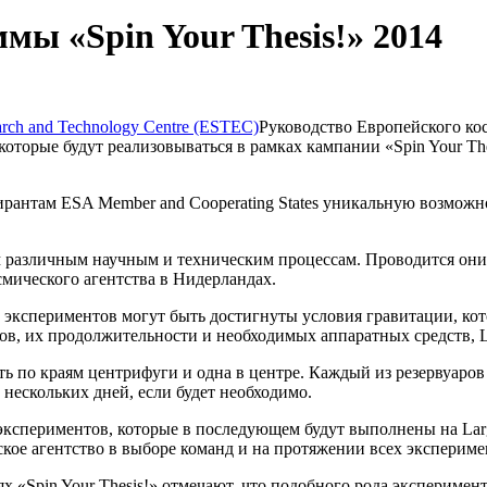
ы «Spin Your Thesis!» 2014
Руководство Европейского ко
оторые будут реализовываться в рамках кампании «Spin Your The
пирантам ESA Member and Cooperating States уникальную возмож
азличным научным и техническим процессам. Проводится они бу
смического агентства в Нидерландах.
де экспериментов могут быть достигнуты условия гравитации, к
в, их продолжительности и необходимых аппаратных средств, Lar
ь по краям центрифуги и одна в центре. Каждый из резервуаров
 нескольких дней, если будет необходимо.
периментов, которые в последующем будут выполнены на Large D
кое агентство в выборе команд и на протяжении всех экспериме
 «Spin Your Thesis!» отмечают, что подобного рода экспериме