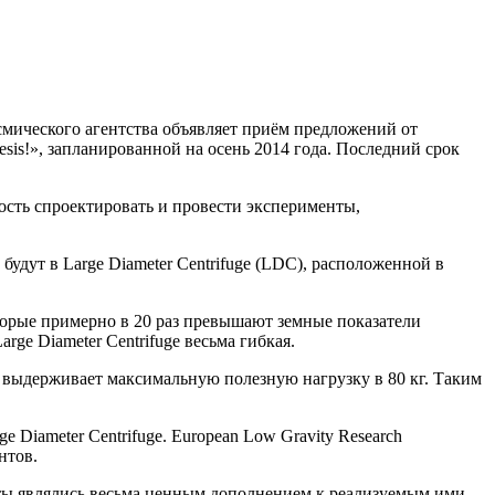
смического агентства объявляет приём предложений от
sis!», запланированной на осень 2014 года. Последний срок
ность спроектировать и провести эксперименты,
дут в Large Diameter Centrifuge (LDC), расположенной в
оторые примерно в 20 раз превышают земные показатели
ge Diameter Centrifuge весьма гибкая.
 выдерживает максимальную полезную нагрузку в 80 кг. Таким
iameter Centrifuge. European Low Gravity Research
нтов.
нты являлись весьма ценным дополнением к реализуемым ими