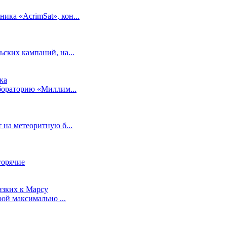
ка «AcrimSat», кон...
ских кампаний, на...
абораторию «Миллим...
 на метеоритную б...
горячие
ой максимально ...