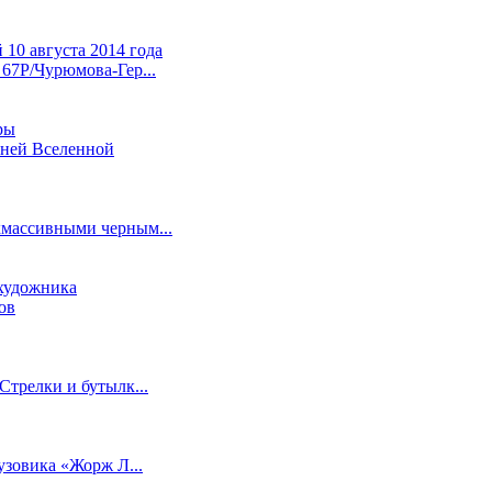
 67P/Чурюмова-Гер...
нней Вселенной
хмассивными черным...
ов
Стрелки и бутылк...
узовика «Жорж Л...