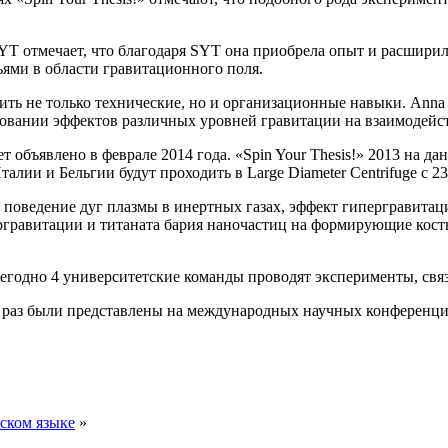
SYT отмечает, что благодаря SYT она приобрела опыт и расширил
ями в области гравитационного поля.
чшить не только технические, но и организационные навыки. Anna
едовании эффектов различных уровней гравитации на взаимодейст
ет объявлено в феврале 2014 года. «Spin Your Thesis!» 2013 на
ии и Бельгии будут проходить в Large Diameter Centrifuge с 23 
 поведение дуг плазмы в инертных газах, эффект гипергравита
ергравитации и титаната бария наночастиц на формирующие кост
ежегодно 4 университетские команды проводят эксперименты, связа
не раз были представлены на международных научных конференци
ском языке
»