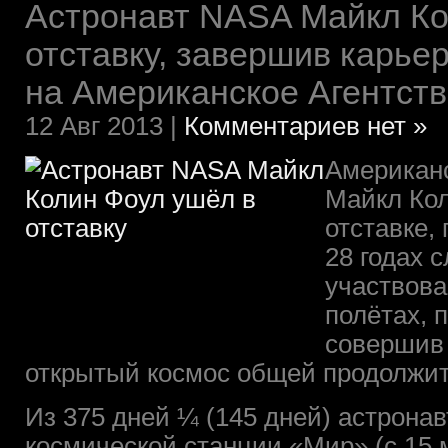
Астронавт NASA Майкл Ко
отставку, завершив карье
на Американское Агентст
12 Авг 2013 |
Комментариев нет »
Американс
Майкл Кол
отставке,
28 годах 
участвова
полётах, 
совершив 
открытый космос общей продолжит
Из 375 дней ¼ (145 дней) астронав
космической станции «Мир» (с 15 м