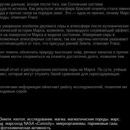
другим данным, вскоре после того, как Солнечная система
да-то исчезла. Как результат атмосфера Красной планеты стала намно
ода и прочих газов на порядок ниже. Это — одна из причин, почему Марс
оды, отмечает Franz.
о умеренное изобилие двуокиси серы в атмосфере после вулканических
логической истории Марса, возможно, производило согревающий эффект,
я на поверхности Марса в жидком состоянии. Измерения серы в
возможных атмосферных составов, так как картины изотопов указывают
отличающейся от того, что присуще ранней Земле, отмечает Franz.
ет помочь объяснить природу высохших озёр, речных каналов и прочих
ловия могли сохраняться на планете достаточно долго, позволяя тем
ный отчет о распределении изотопов серы на Марсе. По сути, учёные
ев», которые могут служить базой сравнения для серосодержащих
 коллегами информация облегчает работу исследователей, позволяя им
зводимые серой.
Земля
,
изотоп
,
исследование
,
магма
,
магматические породы
,
марс
,
од
,
марсоход NASA «Curiosity»
,
микроорганизмы
,
парниковые газы
,
,
фотохимическая активность