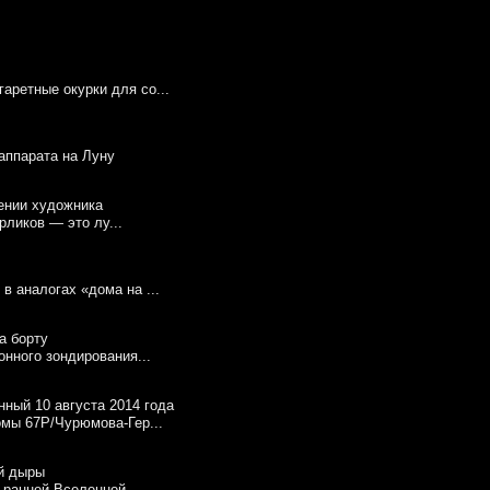
аретные окурки для со...
 аппарата на Луну
ликов — это лу...
в аналогах «дома на ...
онного зондирования...
омы 67P/Чурюмова-Гер...
 ранней Вселенной