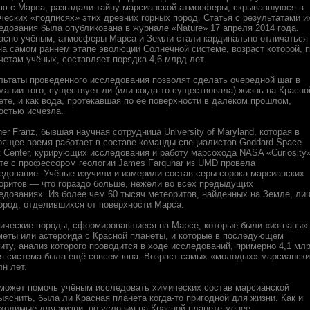
ю с Марса, разгадали тайну марсианской атмосферы, скрывавшуюся в
ческих «подписях» этих древних горных пород. Статья с результатами и
едования была опубликована в журнале «Nature» 17 апреля 2014 года.
асно учёным, атмосферы Марса и Земли стали кардинально отличаться
на самом раннем этапе эволюции Солнечной системе, возраст которой, 
четам учёных, составляет порядка 4,6 млрд лет.
льтаты проведенного исследования позволят сделать очередной шаг в
мании того, существует ли (или когда-то существовала) жизнь на Красно
ете, и как вода, протекавшая по её поверхности в далёком прошлом,
остью исчезла.
her Franz, бывшая научная сотрудница University of Maryland, которая в
оящее время работает в составе команды специалистов Goddard Space
ht Center, курирующих исследования и работу марсохода NASA «Curiosity»
те с профессором геологии James Farquhar из UMD провела
едование. Учёные изучили и измерили состав серы сорока марсианских
оритов — что гораздо больше, нежели во всех предыдущих
едованиях. Из более чем 60 тысяч метеоритов, найденных на Земле, ли
пород, отделившихся от поверхности Марса.
ические породы, сформировавшиеся на Марсе, которые были «изгнаны»
меты или астероида с Красной планеты, и которые в последующем
у, анализ которого проводится в ходе исследований, примерно 4,1 мл
ная система была ещё совсем юна. Возраст самых «молодых» марсианск
лн лет.
 может помочь учёным исследовать химических состав марсианской
яснить, была ли Красная планета когда-то пригодной для жизни. Как и
ходимые для жизни, но условия на Красной планете менее