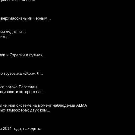
сверхмассивными черным...
ников
и и Стрелки и бутылк...
го грузовика «Жорж Л...
тивности которого нас...
ых атмосферах двух ком...
 2014 года, находятс...