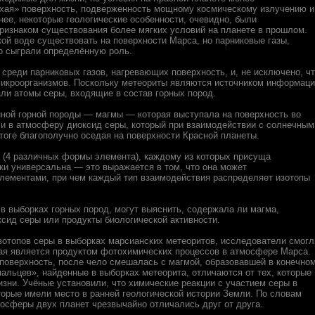
сухая» поверхность, подверженность мощному космическому излучению и
ее, некоторые геологические особенности, очевидно, были
ризнаком существования более мягких условий на планете в прошлом.
кой воде существовать на поверхности Марса, но парниковые газы,
о сыграли определённую роль.
 среди парниковых газов, нагревающих поверхность, и, не исключено, ч
микроорганизмов. Поскольку метеориты являются источником информац
ли атомы серы, входящие в состав горных пород.
нной горной породы — магмы — которая выступала на поверхность во
ли в атмосферу диоксид серы, который при взаимодействии с солнечным
тоге благополучно оседая на поверхности Красной планеты.
 (4 различных формы элемента), каждому из которых присуща
ки универсальна — это выражается в том, что она может
лементами, при чем каждый тип взаимодействия распределяет изотопы
в выборках горных пород, могут выяснить, содержала ли магма,
сид серы или продукты биологической активности.
отопов серы в выборках марсианских метеоритов, исследователи смогл
рая является продуктом фотохимических процессов в атмосфере Марса.
 поверхность, после чело смешалась с магмой, образовавшей в конечно
альцев», найденные в выборках метеорита, отличаются от тех, которые
ни. Учёные установили, что химические реакции с участием серы в
орые имели место в ранней геологической истории Земли. По словам
тмосферы двух планет чрезвычайно отличались друг от друга.