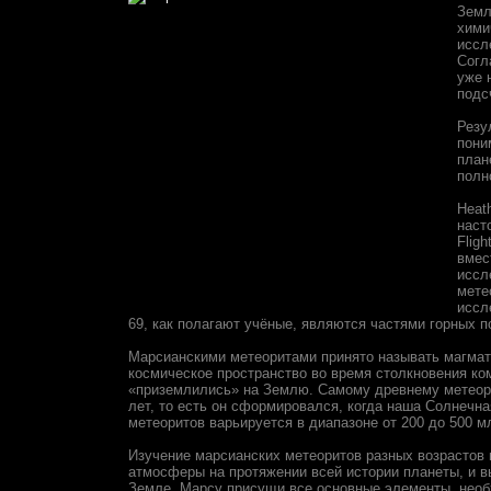
Земл
хими
иссл
Согл
уже 
подс
Резу
пони
план
полн
Heat
наст
Flig
вмес
иссл
мете
иссл
69, как полагают учёные, являются частями горных 
Марсианскими метеоритами принято называть магмат
космическое пространство во время столкновения ко
«приземлились» на Землю. Самому древнему метеорит
лет, то есть он сформировался, когда наша Солнеч
метеоритов варьируется в диапазоне от 200 до 500 м
Изучение марсианских метеоритов разных возрастов
атмосферы на протяжении всей истории планеты, и вы
Земле, Марсу присущи все основные элементы, необ