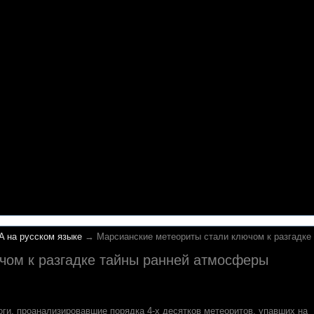
A на русском языке
→ Марсианские метеориты стали ключом к разгадке
чом к разгадке тайны ранней атмосферы
оги, проанализировавшие порядка 4-х десятков метеоритов, упавших на