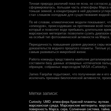
Точная природа различий пока не ясна, но согласно 
сформировалась, большая часть атмосферы Марса ку
тоньше земной, а концентрации в ней двуокиси углер
стал слишком холодным для существования жидкой в
По её словам, климатические модели показывают, чт
«эпизодов», происходивших на протяжении всей гео
который и позволял воде пребывать длительное врем
марсианских метеоритах позволили сузить диапазон 
на особый тип фотохимической активности на Марсе, 
Периодичность повышения уровня двуокиси серы мож
доказательств водного прошлого планеты. Теплые ус
самым развиваться микробной жизни.
Работа команды представила наиболее детализирован
составили базу данных атомарных «отпечатков пальц
образцов, собранных марсоходом NASA «Curiosity».
James Farquhar подытожил, что полученная им и его
исключать признаки биологической активности, прои
Метки записи:
Curiosity
,
UMD
,
атмосфера Красной планеты
,
вулкан
,
марсианская среда
,
Марсианские метеориты
,
марсох
поверхность Марса
,
сера
,
Солнечная система
,
тайна