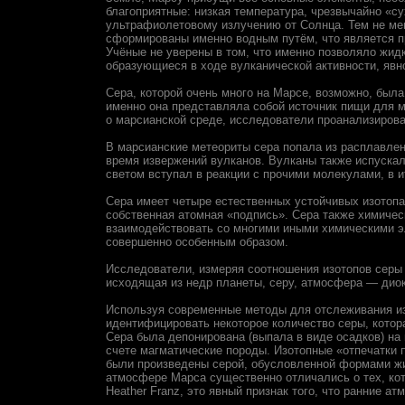
благоприятные: низкая температура, чрезвычайно «
ультрафиолетовому излучению от Солнца. Тем не мен
сформированы именно водным путём, что является п
Учёные не уверены в том, что именно позволяло жид
образующиеся в ходе вулканической активности, явн
Сера, которой очень много на Марсе, возможно, была
именно она представляла собой источник пищи для 
о марсианской среде, исследователи проанализирова
В марсианские метеориты сера попала из расплавле
время извержений вулканов. Вулканы также испуска
светом вступал в реакции с прочими молекулами, в и
Сера имеет четыре естественных устойчивых изотопа
собственная атомная «подпись». Сера также химичес
взаимодействовать со многими иными химическими э
совершенно особенным образом.
Исследователи, измеряя соотношения изотопов серы 
исходящая из недр планеты, серу, атмосфера — диок
Используя современные методы для отслеживания из
идентифицировать некоторое количество серы, кото
Сера была депонирована (выпала в виде осадков) на
счете магматические породы. Изотопные «отпечатки п
были произведены серой, обусловленной формами жиз
атмосфере Марса существенно отличались о тех, кот
Heather Franz, это явный признак того, что ранние а