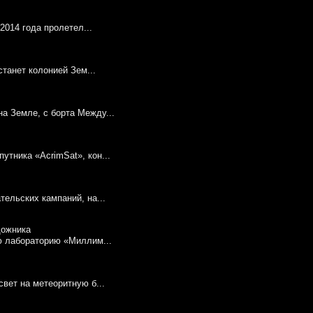
2014 года пролетел...
станет колонией Зем...
а Земле, с борта Между...
тника «AcrimSat», кон...
ельских кампаний, на...
ю лабораторию «Миллим...
вет на метеоритную б...