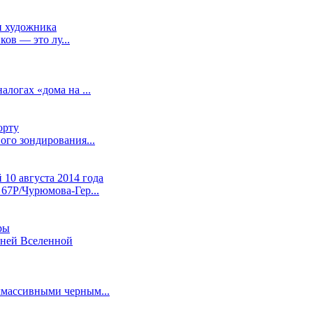
ов — это лу...
логах «дома на ...
ого зондирования...
 67P/Чурюмова-Гер...
нней Вселенной
хмассивными черным...