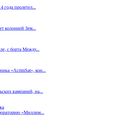
4 года пролетел...
ет колонией Зем...
е, с борта Между...
ка «AcrimSat», кон...
ских кампаний, на...
абораторию «Миллим...