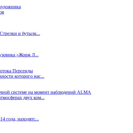
ов
Стрелки и бутылк...
узовика «Жорж Л...
ости которого нас...
мосферах двух ком...
4 года, находятс...