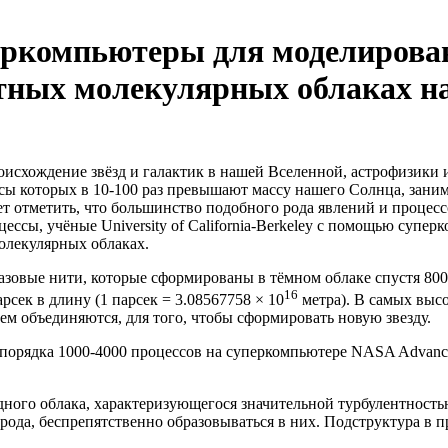
еркомпьютеры для моделирова
нтных молекулярных облаках н
оисхождение звёзд и галактик в нашей Вселенной, астрофизик
ы которых в 10-100 раз превышают массу нашего Солнца, заним
т отметить, что большинство подобного рода явлений и процесс
цессы, учёные University of California-Berkeley с помощью су
олекулярных облаках.
овые нити, которые сформированы в тёмном облаке спустя 800 т
16
арсек в длину (1 парсек = 3.08567758 × 10
метра). В самых выс
м объединяются, для того, чтобы сформировать новую звезду.
порядка 1000-4000 процессов на суперкомпьютере NASA Advanced
дного облака, характеризующегося значительной турбулентность
рода, беспрепятственно образовываться в них. Подструктура в 