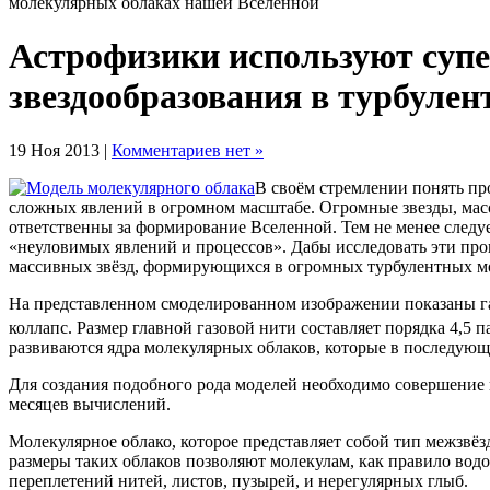
молекулярных облаках нашей Вселенной
Астрофизики используют суп
звездообразования в турбуле
19 Ноя 2013 |
Комментариев нет »
В своём стремлении понять пр
сложных явлений в огромном масштабе. Огромные звезды, масс
ответственны за формирование Вселенной. Тем не менее следуе
«неуловимых явлений и процессов». Дабы исследовать эти про
массивных звёзд, формирующихся в огромных турбулентных м
На представленном смоделированном изображении показаны газ
коллапс. Размер главной газовой нити составляет порядка 4,5 п
развиваются ядра молекулярных облаков, которые в последующе
Для создания подобного рода моделей необходимо совершение 
месяцев вычислений.
Молекулярное облако, которое представляет собой тип межзвёз
размеры таких облаков позволяют молекулам, как правило водо
переплетений нитей, листов, пузырей, и нерегулярных глыб.