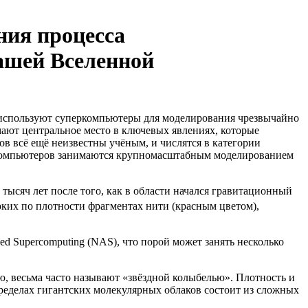
ния процесса
ашей Вселенной
и используют суперкомпьютеры для моделирования чрезвычайно
ают центральное место в ключевых явлениях, которые
ов всё ещё неизвестны учёным, и числятся в категории
перкомпьютеров занимаются крупномасштабным моделированием
ысяч лет после того, как в области начался гравитационный
оких по плотности фрагментах нити (красным цветом),
 Supercomputing (NAS), что порой может занять несколько
ю, весьма часто называют «звёздной колыбелью». Плотность и
пределах гигантских молекулярных облаков состоит из сложных