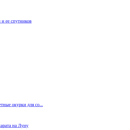
 и ее спутников
ные окурки для со...
парата на Луну