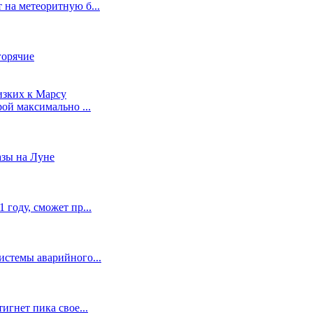
 на метеоритную б...
горячие
ой максимально ...
азы на Луне
 году, сможет пр...
истемы аварийного...
игнет пика свое...