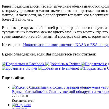
Ранее предполагалось, что молекулярные облака являются «дол
которые управляются магнитными полями на протяжении по мен
фактов. В частности, был опровергнут тот факт, что молекуля
более 2-3 млн. лет.
В настоящее время наибольшей распространённости получила т
турбулентных потоков межзвёздного газа. В тех местах, где эт
гравитационно нестабильным. В процессе сжатие, которое изна
Категория:
Новости астрономии, космоса, NASA и ESA на рус
Будем благодарны, если Вы поделитесь этой статьей:
Еще с сайта:
Рядом с ближайшей к Солнцу звездой обнаружена «втора
27.08.2016
Коммент. нет