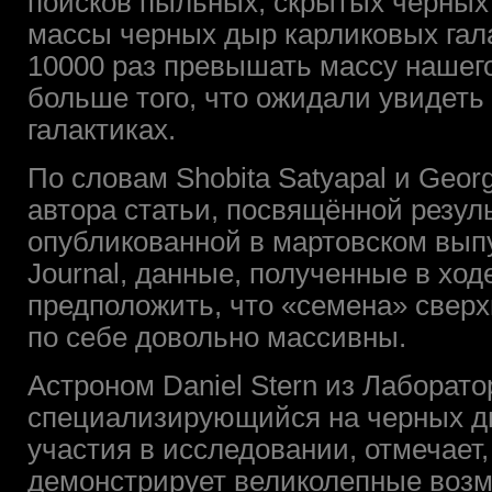
поисков пыльных, скрытых черных
массы черных дыр карликовых гала
10000 раз превышать массу нашего
больше того, что ожидали увидеть
галактиках.
По словам Shobita Satyapal и Georg
автора статьи, посвящённой резул
опубликованной в мартовском выпу
Journal, данные, полученные в хо
предположить, что «семена» свер
по себе довольно массивны.
Астроном Daniel Stern из Лаборат
специализирующийся на черных д
участия в исследовании, отмечает,
демонстрирует великолепные возм