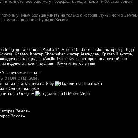
я в темноте, все ещё могут содержать лёд от комет и богатых водой
 помочь учёным больше узнать не только о истории Луны, но и о Земле,
, возможно, попали с Луны на Землю.
n Imaging Experiment
,
Apollo 14
,
Apollo 15
,
de Gerlache
,
астероид
,
Вода
,
Комета
,
Кратер
,
Кратер Shoemaker
,
кратер Амундсен
,
Кратер Шеклтон
,
посадочная площадка «Apollo 15»
,
снимок кратеров
,
солнечный свет
,
 из водяного пара
,
Фаустини
,
Южный полюс Луны
SA на русском языке
»
 этой статьей:
торая Земля»