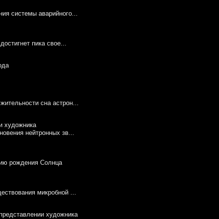
ия системы аварийного...
достигнет пика свое...
ительности сна астрон...
овения нейтронных зв...
нию рождения Солнца
ествования микробной ...