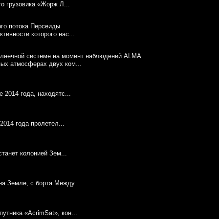
го грузовика «Жорж Л...
тивности которого нас...
ых атмосферах двух ком...
 2014 года, находятс...
2014 года пролетел...
станет колонией Зем...
а Земле, с борта Между...
тника «AcrimSat», кон...