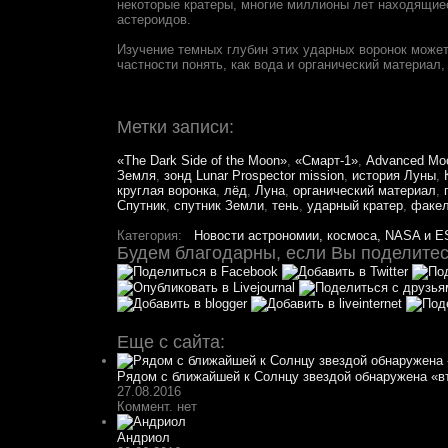
некоторые кратеры, многие миллионы лет находящиес
астероидов.
Изучение темных глубин этих ударных воронок может
частности понять, как вода и органический материал
Метки записи:
«The Dark Side of the Moon»
,
«Смарт-1»
,
Advanced Moo
Земля
,
зонд Lunar Prospector mission
,
история Луны
,
круглая воронка
,
лёд
,
Луна
,
органический материал
,
Спутник
,
спутник Земли
,
тень
,
ударный кратер
,
факел
Категория:
Новости астрономии, космоса, NASA и E
Будем благодарны, если Вы поделитесь
Еще с сайта:
Рядом с ближайшей к Солнцу звездой обнаружена «в
27.08.2016
Коммент. нет
Андриол