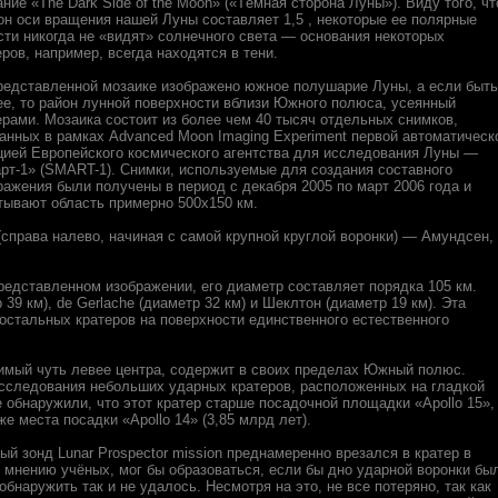
ание «The Dark Side of the Moon» («Тёмная сторона Луны»). Виду того, чт
он оси вращения нашей Луны составляет 1,5 , некоторые ее полярные
сти никогда не «видят» солнечного света — основания некоторых
еров, например, всегда находятся в тени.
редставленной мозаике изображено южное полушарие Луны, а если быть
ее, то район лунной поверхности вблизи Южного полюса, усеянный
ерами. Мозаика состоит из более чем 40 тысяч отдельных снимков,
анных в рамках Advanced Moon Imaging Experiment первой автоматическ
цией Европейского космического агентства для исследования Луны —
рт-1» (SMART-1). Снимки, используемые для создания составного
ражения были получены в период с декабря 2005 по март 2006 года и
тывают область примерно 500х150 км.
(справа налево, начиная с самой крупной круглой воронки) — Амундсен,
едставленном изображении, его диаметр составляет порядка 105 км.
39 км), de Gerlache (диаметр 32 км) и Шеклтон (диаметр 19 км). Эта
 остальных кратеров на поверхности единственного естественного
чимый чуть левее центра, содержит в своих пределах Южный полюс.
сследования небольших ударных кратеров, расположенных на гладкой
обнаружили, что этот кратер старше посадочной площадки «Apollo 15»,
е места посадки «Apollo 14» (3,85 млрд лет).
ый зонд Lunar Prospector mission преднамеренно врезался в кратер в
о мнению учёных, мог бы образоваться, если бы дно ударной воронки бы
обнаружить так и не удалось. Несмотря на это, не все потеряно, так как