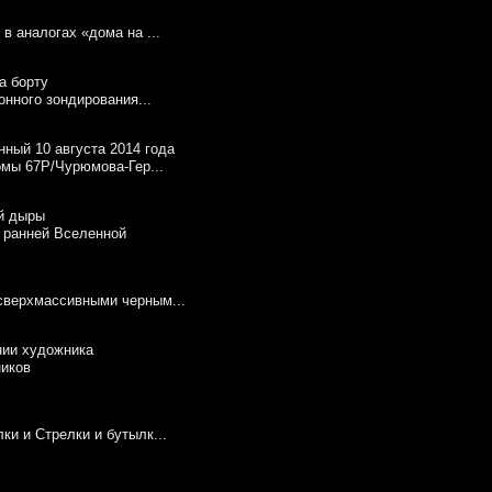
в аналогах «дома на ...
онного зондирования...
омы 67P/Чурюмова-Гер...
 ранней Вселенной
сверхмассивными черным...
ников
и и Стрелки и бутылк...