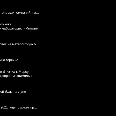
ельских кампаний, на...
ю лабораторию «Миллим...
вет на метеоритную б...
чно горячие
которой максимально ...
мой базы на Луне
2021 году, сможет пр...