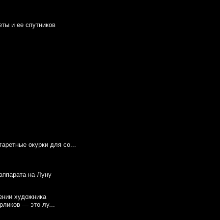
еты и ее спутников
аретные окурки для со...
 аппарата на Луну
ликов — это лу...