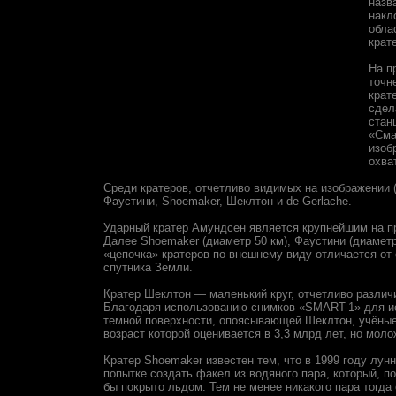
назв
накл
обла
крат
На п
точн
крат
сдел
стан
«Сма
изоб
охва
Среди кратеров, отчетливо видимых на изображении 
Фаустини, Shoemaker, Шеклтон и de Gerlache.
Ударный кратер Амундсен является крупнейшим на пр
Далее Shoemaker (диаметр 50 км), Фаустини (диаметр 
«цепочка» кратеров по внешнему виду отличается от
спутника Земли.
Кратер Шеклтон — маленький круг, отчетливо разли
Благодаря использованию снимков «SMART-1» для и
темной поверхности, опоясывающей Шеклтон, учёные 
возраст которой оценивается в 3,3 млрд лет, но молож
Кратер Shoemaker известен тем, что в 1999 году лунн
попытке создать факел из водяного пара, который, п
бы покрыто льдом. Тем не менее никакого пара тогда 