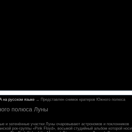
A на русском языке
→ Представлен снимок кратеров Южного полюса
ного полюса Луны
ые и затенённые участки Луны очаровывают астрономов и поклонников
анской рок-группы «Pink Floyd», восьмой студийный альбом которой носи