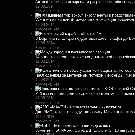
Астрофизики зафиксировали разрушение трёх звезд 
12.08.2014
Коммент. нет
Учёные нашли новый метод идентификации экзоспут
12.08.2014
Коммент. нет
В Берлине на аукцион будет выставлен скафандр Белк
12.08.2014
Коммент. нет
14 августа за счет включения двигателей европейско
12.08.2014
Коммент. нет
Наблюдениям за метеорным потоком Персеиды, пик ак
12.08.2014
Коммент. нет
Учёные исследовали органические молекулы в пыльн
12.08.2014
Коммент. нет
Две АМС, которые выйдут на орбиту Марса в сентябре
11.08.2014
Коммент. нет
36-летний КА NASA «Sun-Earth Explorer 3» 10 августа 
11.08.2014