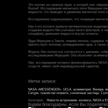
Это похоже на снежную бурю, в которой снег, образуе
Russell. Исследование магнитного поля Меркурия пок
жидкости, что приводит в движение магнитное поле п
Исследование подразумевает, что генерация магнитн
Hao и его коллеги провели математическое моделиро
создании модели Hao учитывал много факторов, в ча
специфику движения жидкости внутри планеты.
Ядра Меркурия и Земли, помимо железа, содержат лё
препятствует полному затвердеванию ядер, а также 
Модель Hao полностью согласуется с данными, собр
исследовавшими Меркурий. Она объясняет асимметри
Нао, исследование которого финансировалось NASA, 
сходств, имеют свой индивидуальный характер.
Метки записи:
NASA «MESSENGER»
,
UCLA
,
асимметрия
,
Венера
,
в
Сатурн
,
скалистая планета
,
солнечные частицы
,
Сол
Категория:
Новости астрономии, космоса, NASA и E
Будем благодарны, если Вы поделитесь