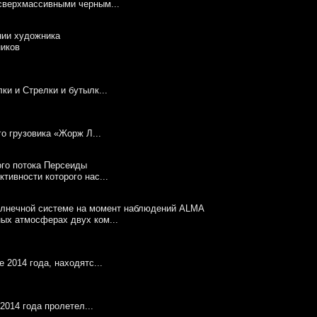
сверхмассивными черным...
ников
и и Стрелки и бутылк...
го грузовика «Жорж Л...
тивности которого нас...
ых атмосферах двух ком...
 2014 года, находятс...
2014 года пролетел...