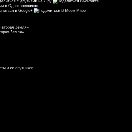
торая Земля»
еты и ее спутников