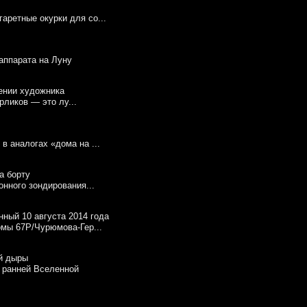
аретные окурки для со...
 аппарата на Луну
ликов — это лу...
в аналогах «дома на ...
онного зондирования...
омы 67P/Чурюмова-Гер...
 ранней Вселенной