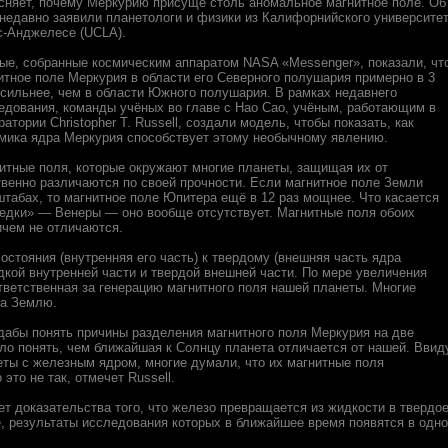
сняет, почему Меркурию присуще столь аномальное магнитное поле. Об
 недавно заявили планетологи и физики из Калифорнийского университе
с-Анджелесе (UCLA).
ые, собранные космическим аппаратом NASA «Messenger», показали, чт
итное поле Меркурия в области его Северного полушария примерно в 3
 сильнее, чем в области Южного полушария. В рамках недавнего
едования, команды учёных во главе с Hao Cao, учёным, работающим в
ратории Christopher T. Russell, создали модель, чтобы показать, как
мика ядра Меркурия способствует этому необычному явлению.
итные поля, которые окружают многие планеты, защищая их от
венно различаются по своей прочности. Если магнитное поле Земли
абах, то магнитное поле Юпитера ещё в 12 раз мощнее. Что касается
оседки» — Венеры — оно вообще отсутствует. Магнитные поля обоих
ичем не отличаются.
остояния (внутренняя его часть) к твердому (внешняя часть ядра
дкой внутренней части и твердой внешней части. По мере увеличения
тветственная за генерацию магнитного поля нашей планеты. Многие
на Землю.
 дабы понять причины разделения магнитного поля Меркурия на две
о понять, чем ближайшая к Солнцу планета отличается от нашей. Ввид
неты с железным ядром, многие думали, что их магнитные поля
это не так, отмечет Russell.
т доказательства того, что железо превращается из жидкости в твердо
, результаты исследования которых в ближайшее время появятся в одн