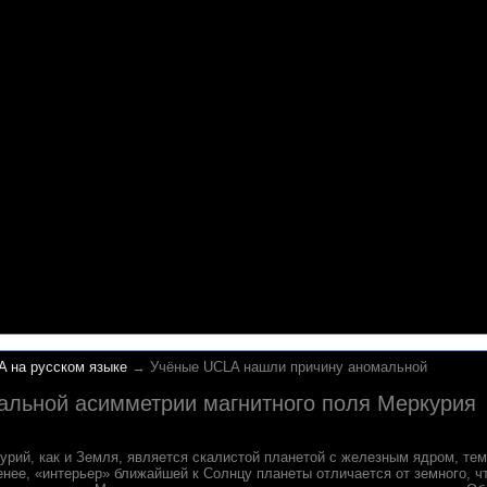
A на русском языке
→ Учёные UCLA нашли причину аномальной
альной асимметрии магнитного поля Меркурия
урий, как и Земля, является скалистой планетой с железным ядром, тем
енее, «интерьер» ближайшей к Солнцу планеты отличается от земного, ч