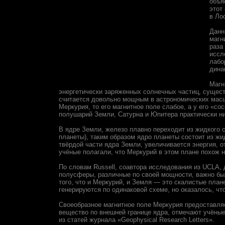
объя
этот
в Ло
Данн
магн
раза
иссл
лабо
дина
Магн
энергетически заряженных солнечных частиц, сущест
считается довольно мощным в астрономических масшт
Меркурия, то его магнитное поле слабое, а у его «с
полушарий Земли, Сатурна и Юпитера практически н
В ядре Земли, железо плавно переходит из жидкого с
планеты), таким образом ядро планеты состоит из жи
твёрдой части ядра Земли, увеличивается энергия, о
учёные полагали, что Меркурий в этом плане похож 
По словам Russell, соавтора исследования из UCLA,
полусферы, различные по своей мощности, важно был
того, что и Меркурий, и Земля — это скалистые пла
генерируются по одинаковой схеме, но оказалось, что 
Своеобразное магнитное поле Меркурия предоставляе
вещество по внешней границе ядра, отмечают учёные
из статей журнала «Geophysical Research Letters».