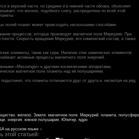
тся в верхней части, по средине и в нижней части облака, объясняет
азывает, что железо, подобного снегу, распределено по всей этой
ланеты.
ых полей планет может происходить несколькими способами.
вание процессов, которые производят магнитное поле Меркурия. При
стности. Скорость вращения Меркурия, его химический состав, а также
гкие элементы, такие как сера. Наличие этих химических элементов
снабжает активные процессы магнитного поля энергией.
анными «Messenger» и другими космическими аппаратами,
ческое магнитное поле планеты над её полушариями.
подытожил, что планеты отличаются друг от друга и, несмотря на ряд
ещество
,
железо
,
Земля
,
магнитное поле
,
Меркурий
,
планета
,
полусфер
нце
,
энергия
,
южное полушарие
,
Юпитер
,
ядро
SA на русском языке
»
 этой статьей: