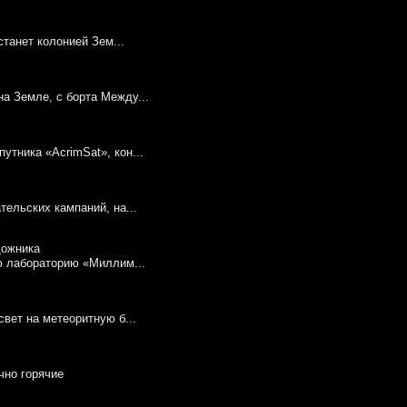
станет колонией Зем...
а Земле, с борта Между...
тника «AcrimSat», кон...
ельских кампаний, на...
ю лабораторию «Миллим...
вет на метеоритную б...
чно горячие