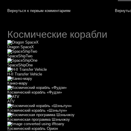
Вернуться к первым комментариям
Вернутьс
Космические корабли
Dragon SpaceX
SpaceShipTwo
SpaceShipOne
H-II Transfer Vehicle
Канко-мару
Космический корабль «Фудзи»
АТV
Космический корабль «Шэньлун»
Космическая программа Шэньчжоу
Космический корабль Орион