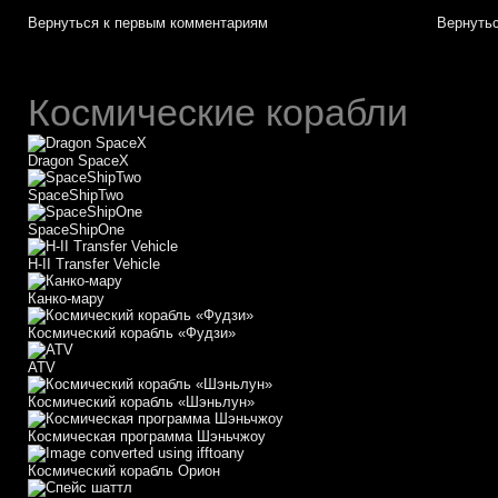
Вернуться к первым комментариям
Вернутьс
Космические корабли
Dragon SpaceX
SpaceShipTwo
SpaceShipOne
H-II Transfer Vehicle
Канко-мару
Космический корабль «Фудзи»
АТV
Космический корабль «Шэньлун»
Космическая программа Шэньчжоу
Космический корабль Орион