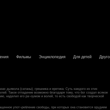
ения
Фильмы
Энциклопедия
Для детей
Друго
ах дьявола (сатаны), грешника и еретика. Суть каждого из этих
елей. Такое отпадение возможно благодаря тому, что бог создал всякое
ю, наделил его ра¬зумом и волей, то есть свободой как творческой
ащенное упот¬ребление свободы, при которых она становится орудием