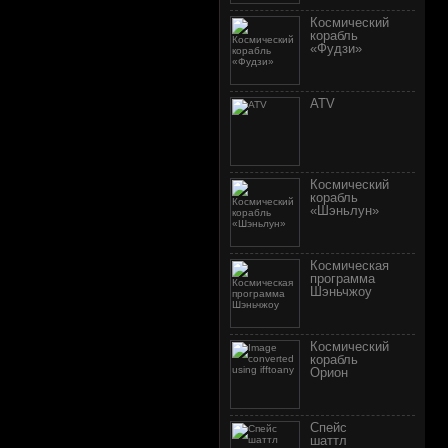
Космический
корабль
«Фудзи»
АТV
Космический
корабль
«Шэньлун»
Космическая
программа
Шэньчжоу
Космический
корабль
Орион
Спейс
шаттл