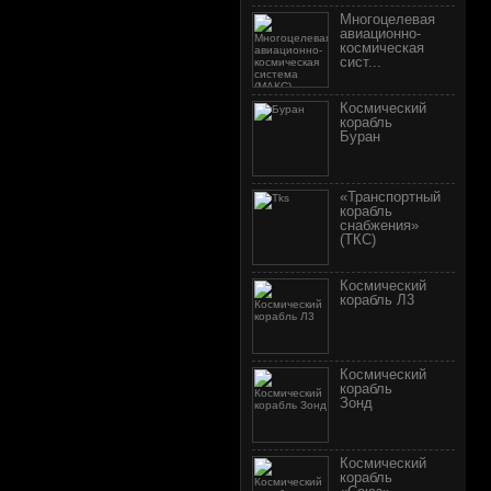
Многоцелевая
авиационно-
космическая
сист...
Космический
корабль
Буран
«Транспортный
корабль
снабжения»
(ТКС)
Космический
корабль Л3
Космический
корабль
Зонд
Космический
корабль