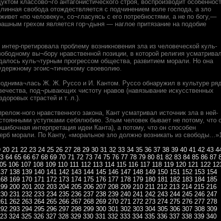
уктом классово¬го антагонистического строя, воспроизводит особеннос
длинная свобода отождествляется с подчинением воле господа, а зло
 живет «по человеку», со¬гласуясь с его потребностями, а не по богу,—
рашным грехом является гор¬дыня — наглое притязание на подобие
интер-претировала проблему возникновения зла из человеческой куль-
вободному вы¬бору нравственной позиции, в которой религия усматрива
далось куль¬турным прогрессом общества, развитием морали. Но она
зудержному эгоис¬тическому своеволию.
однима¬лась Ж. Ж. Руссо и И. Кантом. Руссо обнаружил в культуре ря
вечества, под¬рывающих чистоту нравов (навязывание искусственных
доровых страстей и т. л.).
релож-ного нравственного закона, Кант усматривал источник зла в ней-
стоянными уступками себялюбию. Злым человек бывает не потому, что 
шибочная интерпретация идеи Канта), а потому, что он способен
ерб морали. По Канту, «моральное зло должно возникать из свободы…»
9
20
21
22
23
24
25
26
27
28
29
30
31
32
33
34
35
36
37
38
39
40
41
42
43
4
3
64
65
66
67
68
69
70
71
72
73
74
75
76
77
78
79
80
81
82
83
84
85
86
87
05
106
107
108
109
110
111
112
113
114
115
116
117
118
119
120
121
122
12
137
138
139
140
141
142
143
144
145
146
147
148
149
150
151
152
153
154
168
169
170
171
172
173
174
175
176
177
178
179
180
181
182
183
184
185
199
200
201
202
203
204
205
206
207
208
209
210
211
212
213
214
215
216
230
231
232
233
234
235
236
237
238
239
240
241
242
243
244
245
246
247
261
262
263
264
265
266
267
268
269
270
271
272
273
274
275
276
277
278
292
293
294
295
296
297
298
299
300
301
302
303
304
305
306
307
308
309
23
324
325
326
327
328
329
330
331
332
333
334
335
336
337
338
339
340