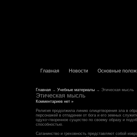
Главная
Новости
Основные полож
Главная
→
Учебные материалы
→ Этическая мысль
Этическая мысль
Комментариев нет »
Религия продолжила линию олицетворения зла в образ
персонажей в отпадении от бога и его земных служит
одухо¬творенное существо по своему образу и подоби
способностью.
Сатанинство и греховность представляют собой извр