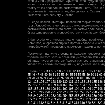
отрица¬ния и разрушения. Христианство, будучи прод
этого строя в своих мыслительных конструкциях. По
трактует как проявление самостоятельности. Тот, кто
закоренелый греш¬ник и подобен дьяволу. Самым ст
божественного всемогу¬щества.
В неадекватной, мистифицированной форме теология 
туры. Способность человека к самоопределению, к с
возможность тягчайшего греха, на самом деле порож
была одновременно и способностью к произволу, бе
В философско-этическом плане подобная проблема п
моментов, оборачивающихся против человека и чело
потребно¬стей, поощрение лицемерия, разжигание нез
Постулируя наличие в сознании каждого человека неп
трализации того закона ложными умствованиями и по
обладает чувственностью (такова распространенная о
управлять своими побуждениями, но делает это в ущ
Страниц:
1
2
3
4
5
6
7
8
9
10
11
12
13
14
15
16
17
18
1
45
46
47
48
49
50
51
52
53
54
55
56
57
58
59
60
61
62
6
89
90
91
92
93
94
95
96
97
98
99
100
101
102
103
104
1
124
125
126
127
128
129
130
131
132
133
134
135
136
155
156
157
158
159
160
161
162
163
164
165
166
167
186
187
188
189
190
191
192
193
194
195
196
197
198
217
218
219
220
221
222
223
224
225
226
227
228
229
248
249
250
251
252
253
254
255
256
257
258
259
260
279
280
281
282
283
284
285
286
287
288
289
290
291
310
311
312
313
314
315
316
317
318
319
320
321
322
3