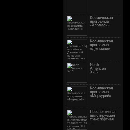
Космическая
программа
«Аполлон»
Космическая
программа
«Джемини»
North
American
X-15
Космическая
программа
«Меркурий»
Перспективная
пилотируемая
транспортная
...