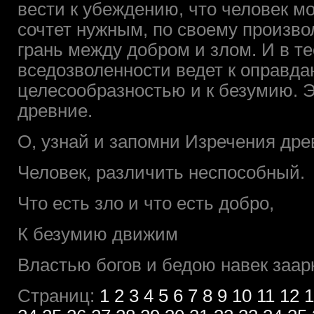
вести к убеждению, что человек м
сочтет нужным, по своему произвол
грань между добром и злом. И в те
вседозволенности ведет к оправда
целесообразностью и к безумию. 
древние.
О, узнай и запомни Изречения дре
Человек, различить неспособный.
Что есть зло и что есть добро,
К безумию движим
Властью богов и бедою навек заар
Страниц:
1
2
3
4
5
6
7
8
9
10
11
12
1