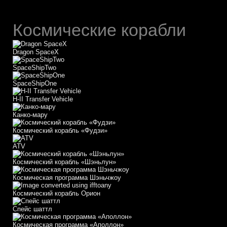
Космические корабли
Dragon SpaceX
SpaceShipTwo
SpaceShipOne
H-II Transfer Vehicle
Канко-мару
Космический корабль «Фудзи»
АТV
Космический корабль «Шэньлун»
Космическая программа Шэньчжоу
Космический корабль Орион
Спейс шаттл
Космическая программа «Аполлон»