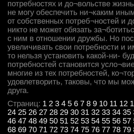
потребностях и до¬вольстве жизнью
не могу обеспечить ни¬каким иным
от собственных потреб¬ностей и д
никто не может обязать за¬ботитьс
с ним в отношении дружбы. Но по
увеличивать свои потребности и им
то нельзя установить какой-ни- буд
потребностей становится усло¬ви
многие из тех потребностей, ко¬т
удовлетворить, таковы, что мы мо
друга.
Страниц:
1
2
3
4
5
6
7
8
9
10
11
12
1
24
25
26
27
28
29
30
31
32
33
34
35
46
47
48
49
50
51
52
53
54
55
56
57
68
69
70
71
72
73
74
75
76
77
78
79