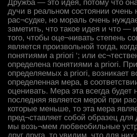
Дружба — это идея, потому что она
дучи в реальном состоянии очень 
рас¬судке, но мораль очень нуждае
заметить, что такое идея и что — 
того, чтобы оце¬нивать степень с
является произвольной тогда, ког
понятиями a priori ‘; или ес¬теств
определена понятиями a priori. Пр
определяемых a priori, возникает в
определенная мера, в соответстви
оценивать. Мера эта всегда будет
последняя является мерой при рас
которые меньше, то эта мера являе
пред¬ставляет собой образец для 
мы возь¬мем любвеобильные устр
друг друга, то увидим, что для них