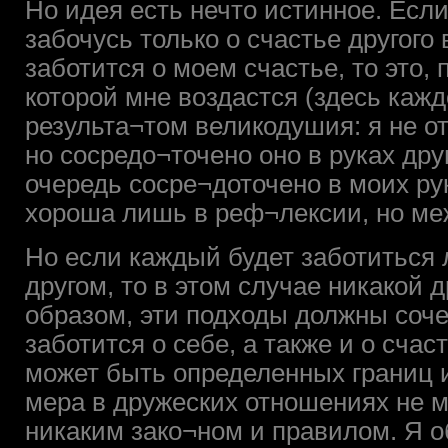
Но идея есть нечто истинное. Есл
забочусь только о счастье другого 
заботится о моем счастье, то это,
которой мне воздастся (здесь каж
результа¬том великодушия: я не от
но сосредо¬точено оно в руках друг
очередь сосре¬доточено в моих рук
хороша лишь в реф¬лексии, но ме
Но если каждый будет заботиться л
другом, то в этом случае никакой 
образом, эти подходы должны сочет
заботится о себе, а также и о счас
может быть определенных границ и
мера в дружеских отношениях не 
никаким зако¬ном и правилом. Я о