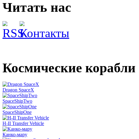
Читать нас
Космические корабли
Dragon SpaceX
SpaceShipTwo
SpaceShipOne
H-II Transfer Vehicle
Канко-мару