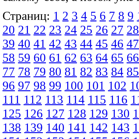
Страниц:
1
2
3
4
5
6
7
8
9
20
21
22
23
24
25
26
27
28
39
40
41
42
43
44
45
46
47
58
59
60
61
62
63
64
65
66
77
78
79
80
81
82
83
84
85
96
97
98
99
100
101
102
1
111
112
113
114
115
116
1
125
126
127
128
129
130
1
138
139
140
141
142
143
1