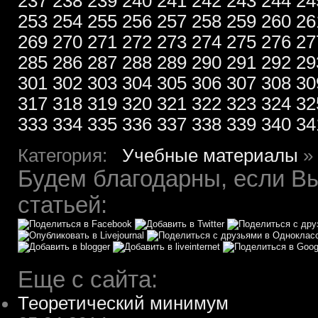
237
238
239
240
241
242
243
244
24
253
254
255
256
257
258
259
260
26
269
270
271
272
273
274
275
276
27
285
286
287
288
289
290
291
292
29
301
302
303
304
305
306
307
308
30
317
318
319
320
321
322
323
324
32
333
334
335
336
337
338
339
340
34
Категория:
Учебные материалы
»
Будем благодарны, если Вы
статьей:
Еще с сайта:
Теоретический минимум