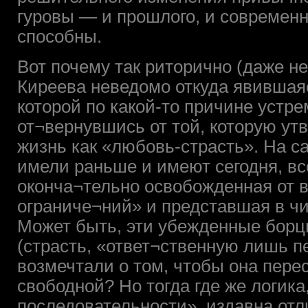
гуровы — и прошлого, и современ
способны.
Вот почему так риторично (даже нес
Киреева неведомо откуда явившая
которой по какой-то причине устр
от¬вернувшись от той, которую у
жизнь как «любовь-страсть». На са
имели раньше и имеют сегодня, все
оконча¬тельно освобожденная от 
ограниче¬ний» и представшая в чи
Может быть, эти убежденные борц
(страсть, «ответ¬ственную лишь п
возмечтали о том, чтобы она пере
свободной? Но тогда где же логика,
последовательности», издавна о