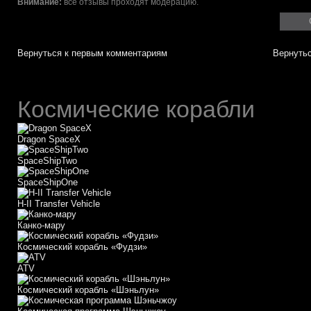
Внимание:
все отзывы проходят модерацию.
Вернуться к первым комментариям
Вернутьс
Космические корабли
Dragon SpaceX
SpaceShipTwo
SpaceShipOne
H-II Transfer Vehicle
Канко-мару
Космический корабль «Фудзи»
АТV
Космический корабль «Шэньлун»