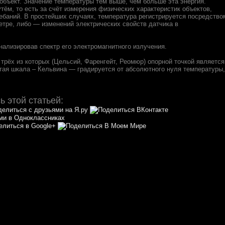
 объект. Значение температуры тем выше, чем больше эта энергия.
ём, то есть за счёт измерения физических характеристик объектов,
баний. В простейших случаях, температура регистрируется посредство
етре, либо — изменений электрических свойств датчика в
нализировав спектр его электромагнитного излучения.
трёх из которых (Цельсий, Фаренгейт, Реомюр) опорной точкой является
тая шкала – Кельвина — градируется от абсолютного нуля температуры,
 этой статьей: