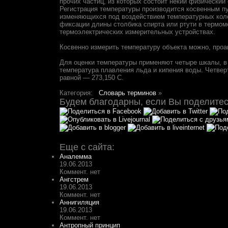
прочих частиц, из которых состоит некий физический
Регистрация температуры производится косвенным пут
изменяющихся под воздействием температурных коле
фиксации длины столбика спирта или ртути в термом
термоэлектрических измерительных устройствах.
Косвенно измерить температуру объекта можно, проа
Для оценки температуры применяют четыре шкалы, в 
температура плавления льда и кипения воды. Четвер
равной — 273,150 С.
Категория:
Словарь терминов
»
Будем благодарны, если Вы поделитесь
Еще с сайта:
Аналемма
19.06.2013
Коммент. нет
Ангстрем
19.06.2013
Коммент. нет
Аннигиляция
19.06.2013
Коммент. нет
Антропный принцип