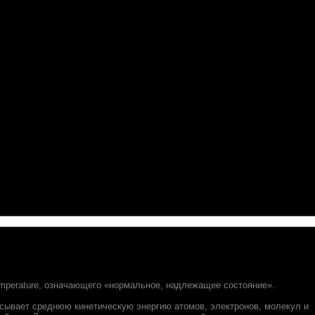
emperature, означающего «нормальное, надлежащее состояние».
исывает среднюю кинетическую энергию атомов, электронов, молекул и