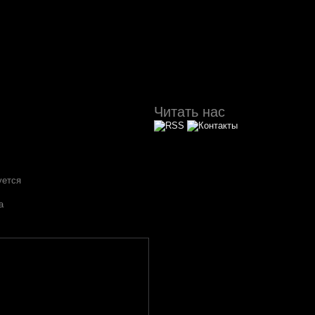
Читать нас
уется
а